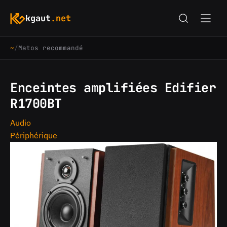
kgaut
.net
~
/
Matos recommandé
Enceintes amplifiées Edifier
R1700BT
Audio
Périphérique