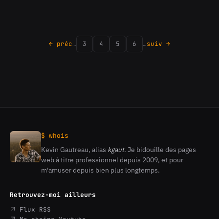
CI
-
Rules
-
← préc
…
3
4
5
6
…
suiv →
Pleins
d'exemples
$ whois
Kevin Gautreau, alias
kgaut
. Je bidouille des pages
Kevin
web à titre professionnel depuis 2009, et pour
Gautreau
m'amuser depuis bien plus longtemps.
Retrouvez-moi ailleurs
Flux RSS