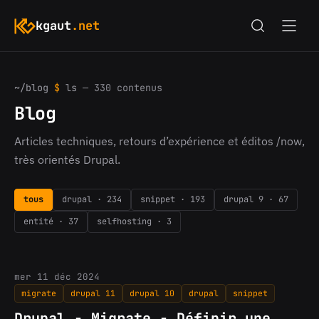
kgaut
.net
~/blog
$
ls
— 330 contenus
Blog
Articles techniques, retours d’expérience et éditos /now,
très orientés Drupal.
tous
drupal · 234
snippet · 193
drupal 9 · 67
entité · 37
selfhosting · 3
mer 11 déc 2024
migrate
drupal 11
drupal 10
drupal
snippet
Drupal - Migrate - Définir une