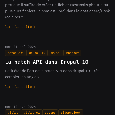
pratique il suffira de créer un fichier MesHooks.php (un ou
plusieurs fichiers, le nom est libre) dans le dossier src/Hook
(cela peut…
lire la suite
Drupal
11
-
Utiliser
mer 21 aoû 2024
la
batch api
drupal 10
drupal
snippet
nouvelle
syntaxe
La batch API dans Drupal 10
Orientée
Objet
Petit état de l'art de la batch API dans drupal 10. Très
pour
complet. En anglais.
les
Hooks
lire la suite
La
batch
API
dans
mer 10 avr 2024
Drupal
gitlab
gitlab ci
devops
sideproject
10