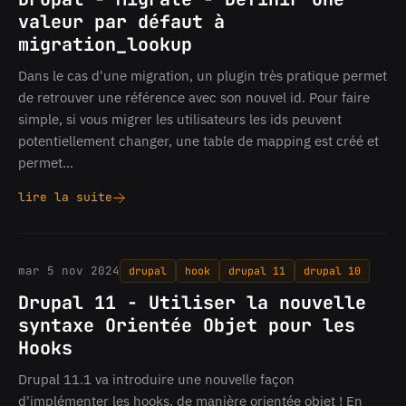
valeur par défaut à
migration_lookup
Dans le cas d'une migration, un plugin très pratique permet
de retrouver une référence avec son nouvel id. Pour faire
simple, si vous migrer les utilisateurs les ids peuvent
potentiellement changer, une table de mapping est créé et
permet…
lire la suite
Drupal
-
Migrate
-
mar 5 nov 2024
drupal
hook
drupal 11
drupal 10
Définir
une
Drupal 11 - Utiliser la nouvelle
valeur
syntaxe Orientée Objet pour les
par
Hooks
défaut
à
Drupal 11.1 va introduire une nouvelle façon
migration_lookup
d'implémenter les hooks, de manière orientée objet ! En