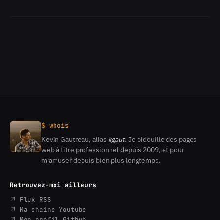
Mini
retour
sur
le
second
Meetup
des
Développeurs
Web
des
Savoie
$ whois
Kevin Gautreau, alias
kgaut
. Je bidouille des pages
Kevin
web à titre professionnel depuis 2009, et pour
Gautreau
m'amuser depuis bien plus longtemps.
Retrouvez-moi ailleurs
Flux RSS
Ma chaine Youtube
Mon profil Github