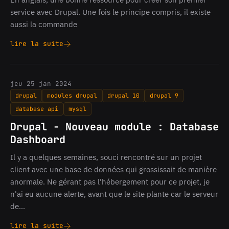
certaines
service avec Drupal. Une fois le principe compris, il existe
tables
aussi la commande
lire la suite
Drupal
-
Créer
son
jeu 25 jan 2024
premier
drupal
modules drupal
drupal 10
drupal 9
service
database api
mysql
Drupal - Nouveau module : Database
Dashboard
Il y a quelques semaines, souci rencontré sur un projet
client avec une base de données qui grossissait de manière
anormale. Ne gérant pas l'hébergement pour ce projet, je
n'ai eu aucune alerte, avant que le site plante car le serveur
de…
lire la suite