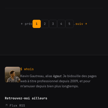
Drupal
-
Nouveau
module
:
← préc
1
2
3
4
5
…
suiv →
Database
Dashboard
$ whois
Kevin Gautreau, alias
kgaut
. Je bidouille des pages
Kevin
web à titre professionnel depuis 2009, et pour
Gautreau
m'amuser depuis bien plus longtemps.
Retrouvez-moi ailleurs
Flux RSS