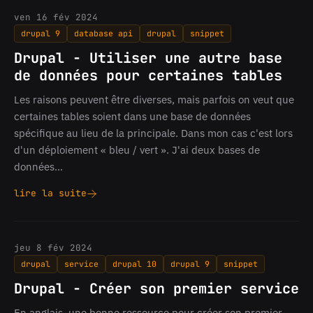
des
ven 16 fév 2024
champs
drupal 9
database api
drupal
snippet
au
formulaire
Drupal - Utiliser une autre base
«
de données pour certaines tables
Paramètres
de
Les raisons peuvent être diverses, mais parfois on veut que
base
certaines tables soient dans une base de données
du
spécifique au lieu de la principale. Dans mon cas c'est lors
site
d'un déploiement « bleu / vert ». J'ai deux bases de
»
données…
lire la suite
Drupal
-
Utiliser
une
jeu 8 fév 2024
autre
drupal
service
drupal 10
drupal 9
snippet
base
de
Drupal - Créer son premier service
données
pour
En anglais, une bonne ressource pour créer son premier