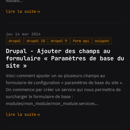
voulais…
lire la suite
Drupal
-
Comment
surcharger
jeu 14 mar 2024
vos
drupal
drupal 10
drupal 9
form api
snippet
nodes
avec
Drupal - Ajouter des champs au
les
formulaire « Paramètres de base du
classes
site »
de
bundle
Voici comment ajouter un ou plusieurs champs au
formulaire de configuration « paramètres de base du site ».
On commence par créer un service qui nous permettra de
surcharger le formulaire de base :
modules/mon_module/mon_module.services…
lire la suite
Drupal
-
Ajouter