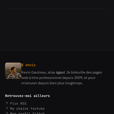
Wordpress
>
Modifier
la
taille
des
miniatures
de
la
galerie
$ whois
Kevin Gautreau, alias
kgaut
. Je bidouille des pages
Kevin
web à titre professionnel depuis 2009, et pour
Gautreau
m'amuser depuis bien plus longtemps.
Retrouvez-moi ailleurs
Flux RSS
Ma chaine Youtube
Mon profil Github