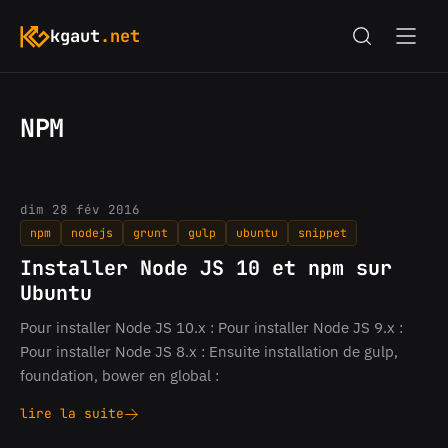
kgaut
.net
NPM
dim 28 fév 2016
npm
nodejs
grunt
gulp
ubuntu
snippet
Installer Node JS 10 et npm sur
Ubuntu
Pour installer Node JS 10.x : Pour installer Node JS 9.x :
Pour installer Node JS 8.x : Ensuite installation de gulp,
foundation, bower en global :
lire la suite
Installer
Node