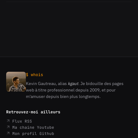
JS
10
et
npm
sur
Ubuntu
$ whois
Kevin Gautreau, alias
kgaut
. Je bidouille des pages
Kevin
web à titre professionnel depuis 2009, et pour
Gautreau
m'amuser depuis bien plus longtemps.
Retrouvez-moi ailleurs
Flux RSS
Ma chaine Youtube
Mon profil Github