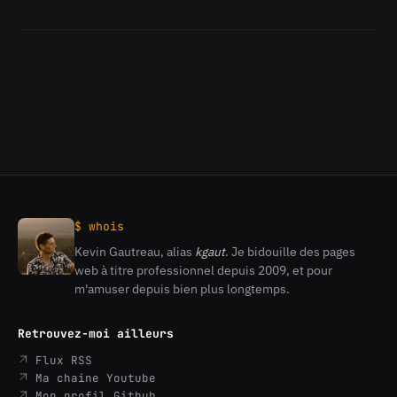
Docker
image
pour
SolR
avec
plusieurs
cores
$ whois
Kevin Gautreau, alias
kgaut
. Je bidouille des pages
Kevin
web à titre professionnel depuis 2009, et pour
Gautreau
m'amuser depuis bien plus longtemps.
Retrouvez-moi ailleurs
Flux RSS
Ma chaine Youtube
Mon profil Github