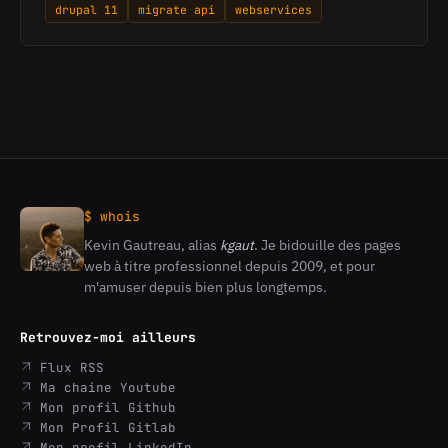
drupal 11
migrate api
webservices
$ whois
Kevin Gautreau, alias
kgaut
. Je bidouille des pages
Kevin
web à titre professionnel depuis 2009, et pour
Gautreau
m'amuser depuis bien plus longtemps.
Retrouvez-moi ailleurs
Flux RSS
Ma chaine Youtube
Mon profil Github
Mon Profil Gitlab
Mon profil LinkedIn