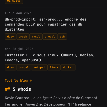
ui suite
lun 3 aoû 2026
db-prod-import, ssh-prod... encore des
commandes DDEV pour rapatrier des db
distantes
ddev
drush
mysql
drupal
ssh
mar 28 jul 2026
Installer DDEV sous Linux (Ubuntu, Debian,
Fedora, openSUSE)
ddev
drupal
snippet
linux
docker
Tout le blog →
$ whois
Kevin Gautreau, alias
kgaut
. Je vis à côté de Clermont-
Ferrand, en Auvergne. Développeur PHP freelance