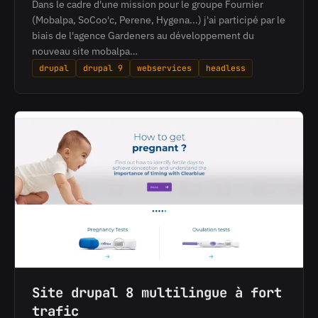
Dans le cadre d'une mission pour le groupe Fournier
(Mobalpa, SoCoo'c, Perene, Hygena...) j'ai participé par le
biais de l'agence Gardeners au développement du
nouveau site mobalpa…
drupal
drupal 9
webservices
headless
Site drupal 8 multilingue à fort
trafic