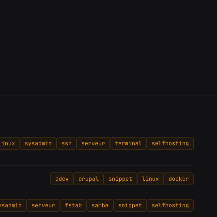
linux
sysadmin
ssh
serveur
terminal
selfhosting
ddev
drupal
snippet
linux
docker
ysadmin
serveur
fstab
samba
snippet
selfhosting