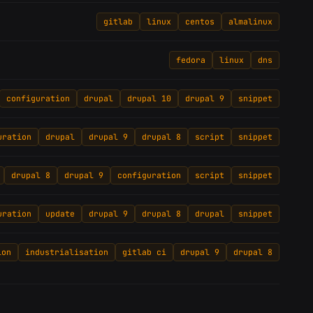
gitlab
linux
centos
almalinux
fedora
linux
dns
configuration
drupal
drupal 10
drupal 9
snippet
uration
drupal
drupal 9
drupal 8
script
snippet
drupal 8
drupal 9
configuration
script
snippet
uration
update
drupal 9
drupal 8
drupal
snippet
ion
industrialisation
gitlab ci
drupal 9
drupal 8