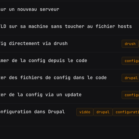
sur un nouveau serveur
TLD sur sa machine sans toucher au fichier hosts
fig directement via drush
drush
imer de la config depuis le code
config
ter des fichiers de config dans le code
drupal
ter de la config via un update
config
onfiguration dans Drupal
vidéo
drupal
configurat