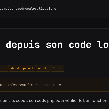
compétences
drupal
réalisations
 depuis son code lo
tion
développement
ubuntu
linux
ontenu n'est peut-être plus d'actualité.
des emails depuis son code php pour vérifier le bon foncti