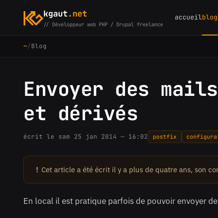
kgaut
.net
accueil
blog
// Développeur web PHP / Drupal freelance
~
/
Blog
Envoyer des mails
et dérivés
écrit le sam 25 jan 2014 — 16:02
postfix
configura
!
Cet article a été écrit il y a plus de quatre ans, son c
En local il est pratique parfois de pouvoir envoyer 