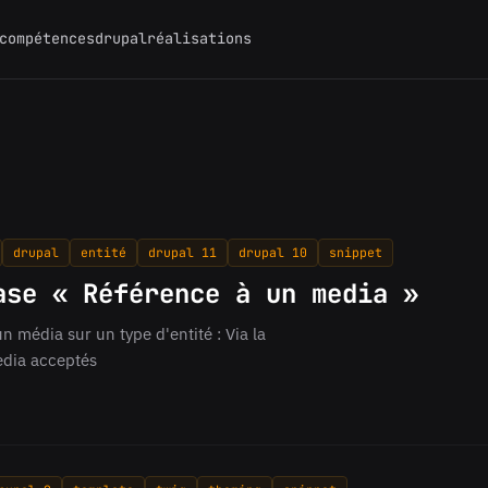
compétences
drupal
réalisations
drupal
entité
drupal 11
drupal 10
snippet
ase « Référence à un media »
 média sur un type d'entité : Via la
media acceptés