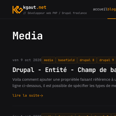
kgaut
.net
accueil
blog
// Développeur web PHP / Drupal freelance
Media
ven 9 oct 2020
media
basefield
drupal 8
drupal 9
Drupal - Entité - Champ de b
Voila comment ajouter une propriétée faisant référence à un
ligne ci-dessous, il est possible de spécifier les types de 
lire la suite
Drupal
-
Entité
-