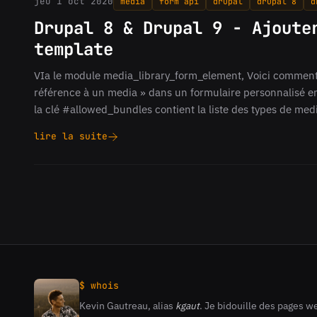
jeu 1 oct 2020
media
form api
drupal
drupal 8
d
Champ
de
Drupal 8 & Drupal 9 - Ajoute
base
template
«
Référence
VIa le module media_library_form_element, Voici comment
à
référence à un media » dans un formulaire personnalisé en 
un
media
la clé #allowed_bundles contient la liste des types de me
»
lire la suite
Drupal
8
&
Drupal
9
-
Ajouter
un
champ
Media
dans
$ whois
un
Kevin Gautreau, alias
kgaut
. Je bidouille des pages we
Kevin
formulaire