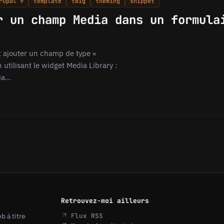
rupal 9
template
twig
theming
snippet
r un champ Media dans un formula
 ajouter un champ de type «
utilisant le widget Media Library :
dia…
Retrouvez-moi ailleurs
b à titre
Flux RSS