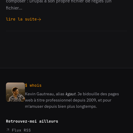
composer : Drupal a son propre fichier de règles (un
fichier…
lire la suite
Lancer
une
inspection
PHP
Code
Sniffer
pour
un
drupal
dans
un
$ whois
container
docker
Kevin Gautreau, alias
kgaut
. Je bidouille des pages
Kevin
web à titre professionnel depuis 2009, et pour
Gautreau
m'amuser depuis bien plus longtemps.
Retrouvez-moi ailleurs
Flux RSS