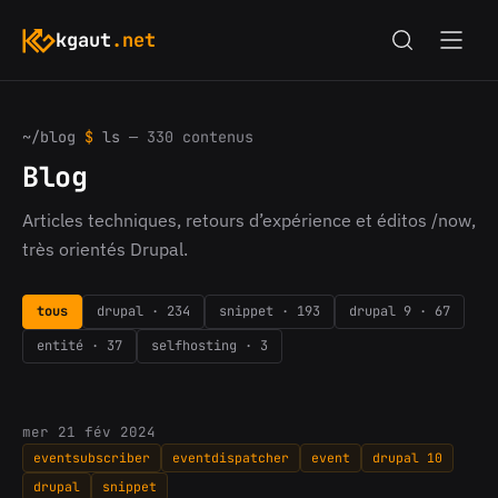
kgaut
.net
~/blog
$
ls
— 330 contenus
Blog
Articles techniques, retours d’expérience et éditos /now,
très orientés Drupal.
tous
drupal · 234
snippet · 193
drupal 9 · 67
entité · 37
selfhosting · 3
mer 21 fév 2024
eventsubscriber
eventdispatcher
event
drupal 10
drupal
snippet