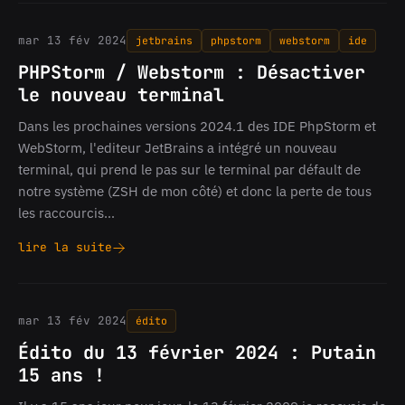
-
N'exécuter
mar 13 fév 2024
jetbrains
phpstorm
webstorm
ide
un
job
PHPStorm / Webstorm : Désactiver
que
le nouveau terminal
si
nécessaire
Dans les prochaines versions 2024.1 des IDE PhpStorm et
sans
WebStorm, l'editeur JetBrains a intégré un nouveau
impacter
terminal, qui prend le pas sur le terminal par défault de
les
notre système (ZSH de mon côté) et donc la perte de tous
suivants
les raccourcis…
lire la suite
PHPStorm
/
Webstorm
:
mar 13 fév 2024
édito
Désactiver
le
Édito du 13 février 2024 : Putain
nouveau
15 ans !
terminal