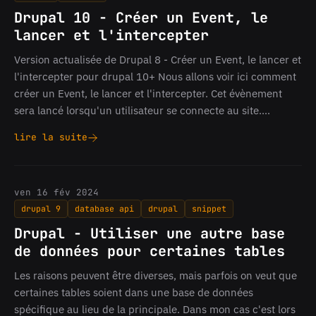
Drupal 10 - Créer un Event, le
lancer et l'intercepter
Version actualisée de Drupal 8 - Créer un Event, le lancer et
l'intercepter pour drupal 10+ Nous allons voir ici comment
créer un Event, le lancer et l'intercepter. Cet évènement
sera lancé lorsqu'un utilisateur se connecte au site.…
lire la suite
Drupal
10
-
Créer
ven 16 fév 2024
un
drupal 9
database api
drupal
snippet
Event,
le
Drupal - Utiliser une autre base
lancer
de données pour certaines tables
et
l'intercepter
Les raisons peuvent être diverses, mais parfois on veut que
certaines tables soient dans une base de données
spécifique au lieu de la principale. Dans mon cas c'est lors