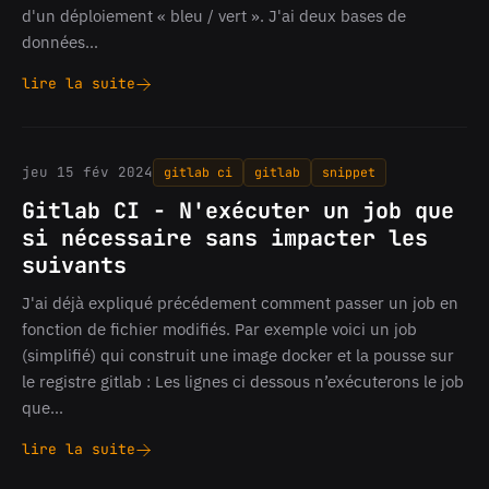
d'un déploiement « bleu / vert ». J'ai deux bases de
données…
lire la suite
Drupal
-
Utiliser
une
jeu 15 fév 2024
gitlab ci
gitlab
snippet
autre
base
Gitlab CI - N'exécuter un job que
de
si nécessaire sans impacter les
données
suivants
pour
certaines
J'ai déjà expliqué précédement comment passer un job en
tables
fonction de fichier modifiés. Par exemple voici un job
(simplifié) qui construit une image docker et la pousse sur
le registre gitlab : Les lignes ci dessous n’exécuterons le job
que…
lire la suite
Gitlab
CI