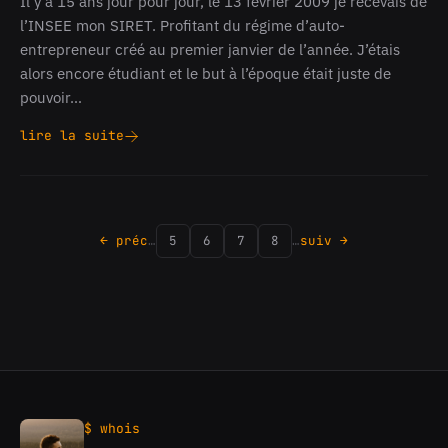
Il y a 15 ans jour pour jour, le 13 février 2009 je recevais de
l’INSEE mon SIRET. Profitant du régime d’auto-
entrepreneur créé au premier janvier de l’année. J’étais
alors encore étudiant et le but à l’époque était juste de
pouvoir…
lire la suite
Édito
du
13
février
2024
← préc
…
5
6
7
8
…
suiv →
:
Putain
15
ans
!
$ whois