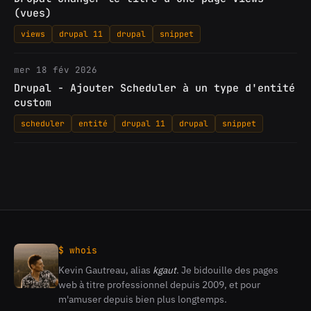
(vues)
views
drupal 11
drupal
snippet
mer 18 fév 2026
Drupal - Ajouter Scheduler à un type d'entité
custom
scheduler
entité
drupal 11
drupal
snippet
$ whois
Kevin Gautreau, alias
kgaut
. Je bidouille des pages
Kevin
web à titre professionnel depuis 2009, et pour
Gautreau
m'amuser depuis bien plus longtemps.