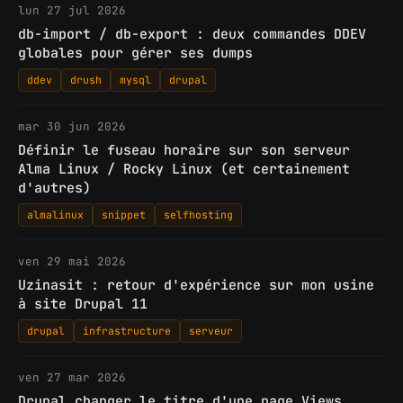
lun 27 jul 2026
db-import / db-export : deux commandes DDEV
globales pour gérer ses dumps
ddev
drush
mysql
drupal
mar 30 jun 2026
Définir le fuseau horaire sur son serveur
Alma Linux / Rocky Linux (et certainement
d'autres)
almalinux
snippet
selfhosting
ven 29 mai 2026
Uzinasit : retour d'expérience sur mon usine
à site Drupal 11
drupal
infrastructure
serveur
ven 27 mar 2026
Drupal changer le titre d'une page Views