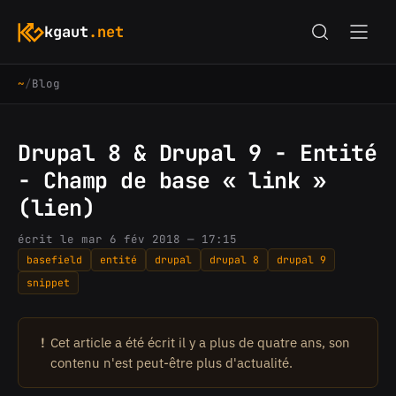
kgaut
.net
~
/
Blog
Drupal 8 & Drupal 9 - Entité
- Champ de base « link »
(lien)
écrit le mar 6 fév 2018 — 17:15
basefield
entité
drupal
drupal 8
drupal 9
snippet
!
Cet article a été écrit il y a plus de quatre ans, son
contenu n'est peut-être plus d'actualité.