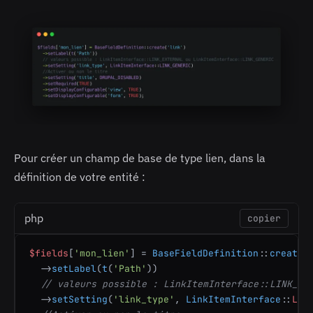
Pour créer un champ de base de type lien, dans la
définition de votre entité :
php
copier
$fields
[
'mon_lien'
] = 
BaseFieldDefinition
::
create
(
  ->
setLabel
(
t
(
'Path'
))

// valeurs possible : LinkItemInterface::LINK_EX
  ->
setSetting
(
'link_type'
, 
LinkItemInterface
::
LIN