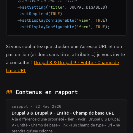
//Activer ou non le titre
  ->
setSetting
(
'title'
, DRUPAL_DISABLED)

  ->
setRequired
(
TRUE
)

  ->
setDisplayConfigurable
(
'view'
, 
TRUE
)

  ->
setDisplayConfigurable
(
'form'
, 
TRUE
);
Si vous souhaitez que stocker une Adresse URL et non
pas un lien (et donc sans titre, attributs...) je vous invite
à consulter :
Drupal 8 & Drupal 9 - Entité - Champ de
base URL
Contenus en rapport
snippet · 22 Nov 2020
Drupal 8 & Drupal 9 - Entité - Champ de base URL
À la différence d'une propriété « lien » (voir : Drupal 8 & Drupal
9 - Entité - Champ de base « link ») un champ de type « uri » ne
prendra qu'une colonne…