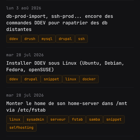
lun 3 aoû 2026
db-prod-import, ssh-prod... encore des
commandes DDEV pour rapatrier des db
distantes
ddev
drush
mysql
drupal
ssh
mar 28 jul 2026
Installer DDEV sous Linux (Ubuntu, Debian,
Fedora, openSUSE)
ddev
drupal
snippet
linux
docker
mar 28 jul 2026
Monter le home de son home-server dans /mnt
via /etc/fstab
linux
sysadmin
serveur
fstab
samba
snippet
selfhosting