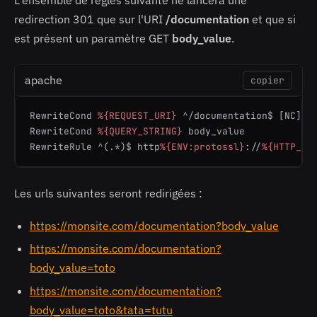
redirection 301 que sur l'URI
/documentation
et que si
est présent un paramètre GET
body_value
.
apache
copier
RewriteCond
%{REQUEST_URI}
 ^/documentation$
 [NC]
RewriteCond
%{QUERY_STRING}
RewriteRule
 ^(.*)$ http
%{ENV:protossl}
://
%{HTTP_HO
Les urls suivantes seront redirigées :
https://monsite.com/documentation?body_value
https://monsite.com/documentation?
body_value=toto
https://monsite.com/documentation?
body_value=toto&tata=tutu