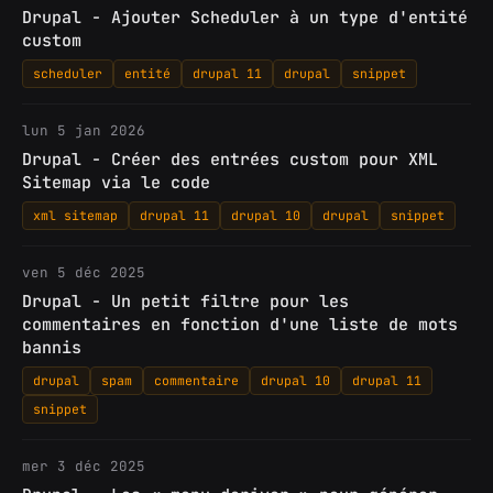
Drupal - Ajouter Scheduler à un type d'entité
custom
scheduler
entité
drupal 11
drupal
snippet
lun 5 jan 2026
Drupal - Créer des entrées custom pour XML
Sitemap via le code
xml sitemap
drupal 11
drupal 10
drupal
snippet
ven 5 déc 2025
Drupal - Un petit filtre pour les
commentaires en fonction d'une liste de mots
bannis
drupal
spam
commentaire
drupal 10
drupal 11
snippet
mer 3 déc 2025