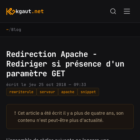
kgaut
.net
~
/
Blog
Redirection Apache -
Rediriger si présence d'un
paramètre GET
écrit le jeu 25 oct 2018 — 09:33
rewriterule
serveur
apache
snippet
!
Cet article a été écrit il y a plus de quatre ans, son
contenu n'est peut-être plus d'actualité.
L'ensemble de règles suivante ne lancera une