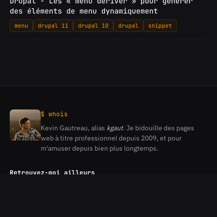
Drupal - Les « menu deriver » pour générer
des éléments de menu dynamiquement
menu
drupal 11
drupal 10
drupal
snippet
$ whois
Kevin Gautreau, alias
kgaut
. Je bidouille des pages
Kevin
web à titre professionnel depuis 2009, et pour
Gautreau
m'amuser depuis bien plus longtemps.
Retrouvez-moi ailleurs
Flux RSS
Ma chaine Youtube
Mon profil Github
Mon Profil Gitlab