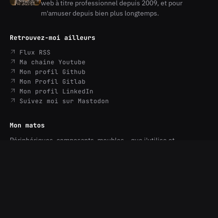
web à titre professionnel depuis 2009, et pour
Gautreau
m'amuser depuis bien plus longtemps.
Retrouvez-moi ailleurs
Flux RSS
Ma chaine Youtube
Mon profil Github
Mon Profil Gitlab
Mon profil LinkedIn
Suivez moi sur Mastodon
Mon matos
Périphériques, composants, meubles… que j'utilise et
recommande, le tout avec des liens honteusement affiliés.
découvrir
© 2009–2026 kgaut.net — propulsé par Drupal 11.
exit 0