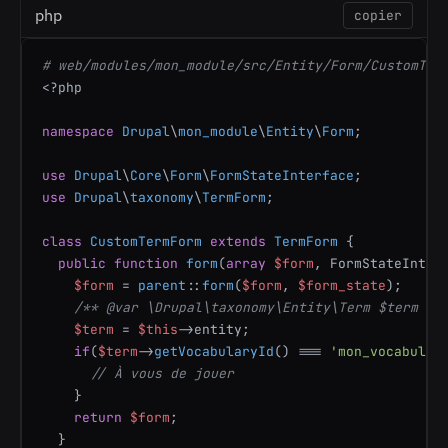
php
copier
# web/modules/mon_module/src/Entity/Form/CustomTer
<?php
namespace
Drupal
\
mon_module
\
Entity
\
Form
;

use
Drupal
\
Core
\
Form
\
FormStateInterface
use
Drupal
\
taxonomy
\
TermForm
;

class
CustomTermForm
extends
TermForm
{

public
function
form
(
array
$form
, FormStateInter
$form
 = 
parent
::
form
(
$form
, 
$form_state
);

/** 
@var
 \Drupal\taxonomy\Entity\Term $term */
$term
 = 
$this
->entity;

if
(
$term
->
getVocabularyId
() === 
'mon_vocabulai
// À vous de jouer
    }

return
$form
;

  }
