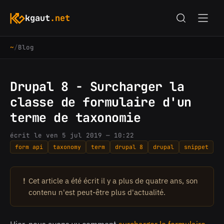
kgaut
.net
~
/
Blog
Drupal 8 - Surcharger la
classe de formulaire d'un
terme de taxonomie
écrit le ven 5 jul 2019 — 10:22
form api
taxonomy
term
drupal 8
drupal
snippet
!
Cet article a été écrit il y a plus de quatre ans, son
contenu n'est peut-être plus d'actualité.
Hier, nous avons vu comment
surcharger le formulaire