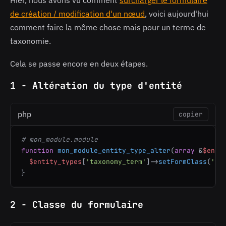
de création / modification d'un nœud
, voici aujourd'hui
comment faire la même chose mais pour un terme de
taxonomie.
Cela se passe encore en deux étapes.
1 - Altération du type d'entité
php
copier
# mon_module.module
function
mon_module_entity_type_alter
(
array
 &
$enti
$entity_types
[
'taxonomy_term'
]->
setFormClass
(
'de
}
2 - Classe du formulaire