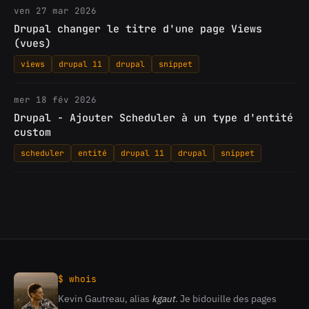
ven 27 mar 2026
Drupal changer le titre d'une page Views
(vues)
views
drupal 11
drupal
snippet
mer 18 fév 2026
Drupal - Ajouter Scheduler à un type d'entité
custom
scheduler
entité
drupal 11
drupal
snippet
$ whois
Kevin Gautreau, alias
kgaut
. Je bidouille des pages
Kevin