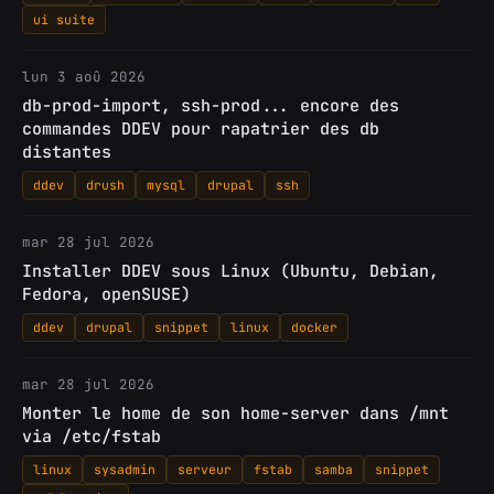
ui suite
lun 3 aoû 2026
db-prod-import, ssh-prod... encore des
commandes DDEV pour rapatrier des db
distantes
ddev
drush
mysql
drupal
ssh
mar 28 jul 2026
Installer DDEV sous Linux (Ubuntu, Debian,
Fedora, openSUSE)
ddev
drupal
snippet
linux
docker
mar 28 jul 2026
Monter le home de son home-server dans /mnt
via /etc/fstab
linux
sysadmin
serveur
fstab
samba
snippet