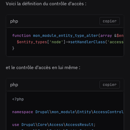
Voici la définition du contrôle d'accès :
php
copier
function
mon_module_entity_type_alter
(
array
 &
$enti
$entity_types
[
'node'
]->
setHandlerClass
(
'access'
,
et le contrôle d'accès en lui même :
php
copier
<?php
namespace
Drupal
\
mon_module
\
Entity
\
AccessControlHa
use
Drupal
\
Core
\
Access
\
AccessResult