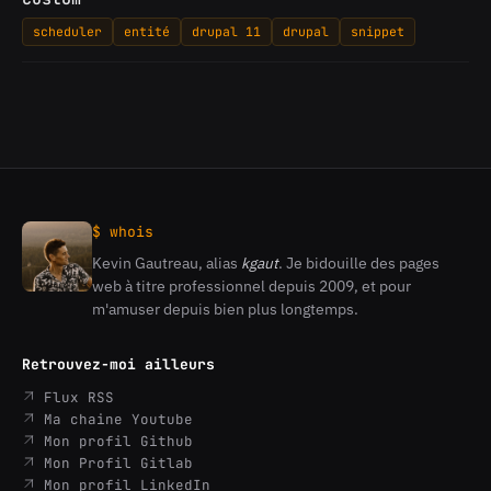
scheduler
entité
drupal 11
drupal
snippet
$ whois
Kevin Gautreau, alias
kgaut
. Je bidouille des pages
Kevin
web à titre professionnel depuis 2009, et pour
Gautreau
m'amuser depuis bien plus longtemps.
Retrouvez-moi ailleurs
Flux RSS
Ma chaine Youtube
Mon profil Github
Mon Profil Gitlab
Mon profil LinkedIn