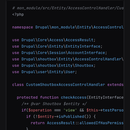
# mon_module/src/Entity/AccessControlHandler/Custo
<?php
namespace
Drupal
\
mon_module
\
Entity
\
AccessControlHa
use
Drupal
\
Core
\
Access
\
AccessResult
use
Drupal
\
Core
\
Entity
\
EntityInterface
use
Drupal
\
Core
\
Session
\
AccountInterface
use
Drupal
\
shoutbox
\
Entity
\
AccessControlHandler
\
Sh
use
Drupal
\
shoutbox
\
Entity
\
Shoutbox
use
Drupal
\
user
\
Entity
\
User
;

class
CustomShoutboxAccessControlHandler
extends
S
protected
function
checkAccess
(
EntityInterface 
$
/** 
@var
 Shoutbox $entity */
if
(
$operation
 === 
'view'
 && 
$this
->
testPerso
())
if
 (!
$entity
->
isPublished
()) {

return
AccessResult
::
allowedIfHasPermissio
      }
