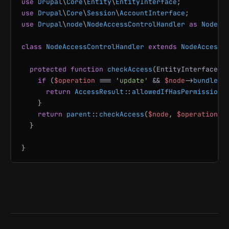
use
Drupal
\
Core
\
Entity
\
EntityInterface
use
Drupal
\
Core
\
Session
\
AccountInterface
use
Drupal
\
node
\
NodeAccessControlHandler
as
NodeAc
class
NodeAccessControlHandler
extends
NodeAccessC
protected
function
checkAccess
(
EntityInterface 
$
if
 (
$operation
 === 
'update'
 && 
$node
->
bundle
()
return
AccessResult
::
allowedIfHasPermission
(
    }

return
parent
::
checkAccess
(
$node
, 
$operation
, 
  }
