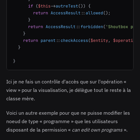
if
 (
$this
->
autreTest
()) {

return
AccessResult
::
allowed
();

      }

return
AccessResult
::
forbidden
(
'Shoutbox pri
    }

return
parent
::
checkAccess
(
$entity
, 
$operation
  }

}
Ici je ne fais un contrôle d'accès que sur l'opération «
view » pour la visualisation, je délègue tout le reste à la
classe mère.
Voici un autre exemple pour que ne puisse modifier les
noeud de type « programme » que les utilisateurs
disposant de la permission «
can edit own programs
».