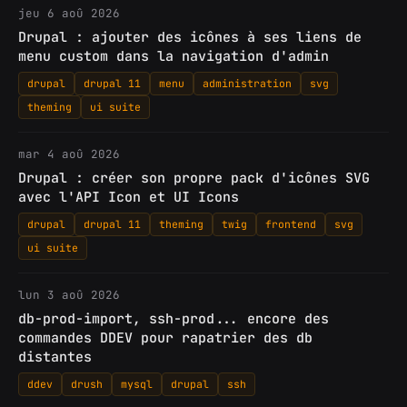
jeu 6 aoû 2026
Drupal : ajouter des icônes à ses liens de
menu custom dans la navigation d'admin
drupal
drupal 11
menu
administration
svg
theming
ui suite
mar 4 aoû 2026
Drupal : créer son propre pack d'icônes SVG
avec l'API Icon et UI Icons
drupal
drupal 11
theming
twig
frontend
svg
ui suite
lun 3 aoû 2026
db-prod-import, ssh-prod... encore des
commandes DDEV pour rapatrier des db
distantes
ddev
drush
mysql
drupal
ssh