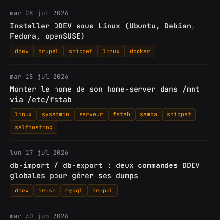
mar 28 jul 2026
Installer DDEV sous Linux (Ubuntu, Debian,
Fedora, openSUSE)
ddev
drupal
snippet
linux
docker
mar 28 jul 2026
Monter le home de son home-server dans /mnt
via /etc/fstab
linux
sysadmin
serveur
fstab
samba
snippet
selfhosting
lun 27 jul 2026
db-import / db-export : deux commandes DDEV
globales pour gérer ses dumps
ddev
drush
mysql
drupal
mar 30 jun 2026