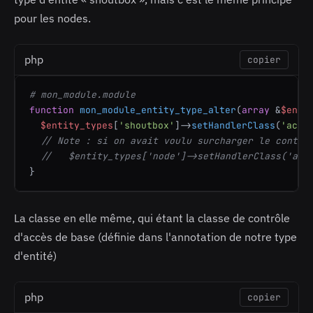
pour les nodes.
php
copier
# mon_module.module
function
mon_module_entity_type_alter
(
array
 &
$enti
$entity_types
[
'shoutbox'
]->
setHandlerClass
(
'acce
// Note : si on avait voulu surcharger le contro
//   $entity_types['node']->setHandlerClass('acc
}
La classe en elle même, qui étant la classe de contrôle
d'accès de base (définie dans l'annotation de notre type
d'entité)
php
copier