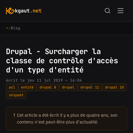
kgaut
.net
~
/
Blog
Drupal - Surcharger la
classe de contrôle d'accès
d'un type d'entité
écrit le jeu 11 jul 2019 — 16:04
acl
entité
drupal 8
drupal
drupal 11
drupal 10
snippet
!
Cet article a été écrit il y a plus de quatre ans, son
contenu n'est peut-être plus d'actualité.