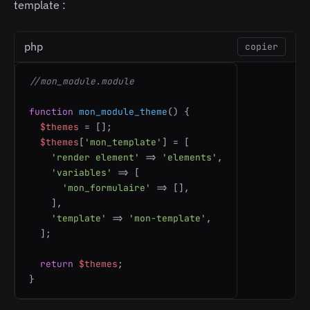
template :
php
copier
//mon_module.module 
function
mon_module_theme
(
) 
{

$themes
 = [];

$themes
[
'mon_template'
] = [

'render element'
 => 
'elements'
,

'variables'
 => [

'mon_formulaire'
 => [],

    ],

'template'
 => 
'mon-template'
,

  ];

return
$themes
;

}