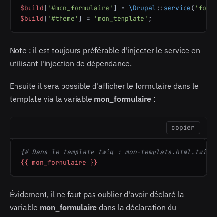
$build
[
'#mon_formulaire'
] = 
\Drupal
::
service
(
'form
$build
[
'#theme'
] = 
'mon_template'
;
Note : il est toujours préférable d'injecter le service en
utilisant l'injection de dépendance.
Ensuite il sera possible d'afficher le formulaire dans le
template via la variable
mon_formulaire
:
copier
{# Dans le template twig : mon-template.html.twig 
{{ mon_formulaire }}
Évidement, il ne faut pas oublier d'avoir déclaré la
variable
mon_formulaire
dans la déclaration du