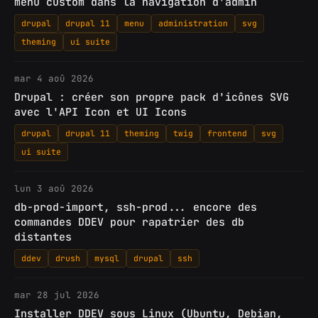
menu custom dans la navigation d'admin
drupal
drupal 11
menu
administration
svg
theming
ui suite
mar 4 aoû 2026
Drupal : créer son propre pack d'icônes SVG
avec l'API Icon et UI Icons
drupal
drupal 11
theming
twig
frontend
svg
ui suite
lun 3 aoû 2026
db-prod-import, ssh-prod... encore des
commandes DDEV pour rapatrier des db
distantes
ddev
drush
mysql
drupal
ssh
mar 28 jul 2026
Installer DDEV sous Linux (Ubuntu, Debian,