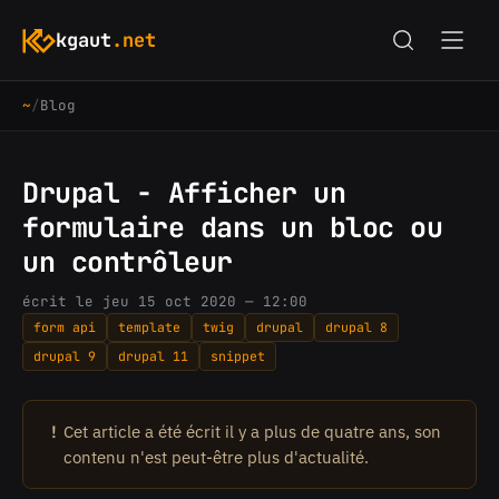
kgaut
.net
~
/
Blog
Drupal - Afficher un
formulaire dans un bloc ou
un contrôleur
écrit le jeu 15 oct 2020 — 12:00
form api
template
twig
drupal
drupal 8
drupal 9
drupal 11
snippet
!
Cet article a été écrit il y a plus de quatre ans, son
contenu n'est peut-être plus d'actualité.