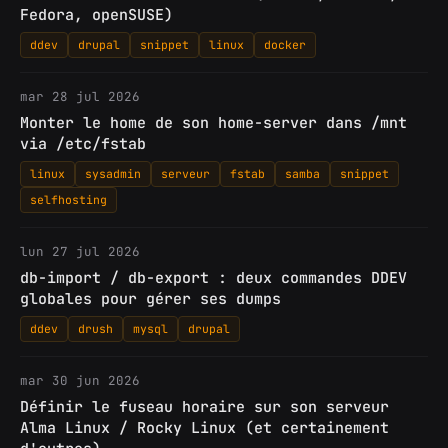
Fedora, openSUSE)
ddev
drupal
snippet
linux
docker
mar 28 jul 2026
Monter le home de son home-server dans /mnt
via /etc/fstab
linux
sysadmin
serveur
fstab
samba
snippet
selfhosting
lun 27 jul 2026
db-import / db-export : deux commandes DDEV
globales pour gérer ses dumps
ddev
drush
mysql
drupal
mar 30 jun 2026
Définir le fuseau horaire sur son serveur
Alma Linux / Rocky Linux (et certainement