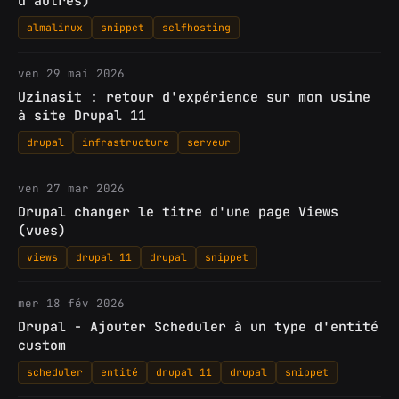
d'autres)
almalinux
snippet
selfhosting
ven 29 mai 2026
Uzinasit : retour d'expérience sur mon usine
à site Drupal 11
drupal
infrastructure
serveur
ven 27 mar 2026
Drupal changer le titre d'une page Views
(vues)
views
drupal 11
drupal
snippet
mer 18 fév 2026
Drupal - Ajouter Scheduler à un type d'entité
custom
scheduler
entité
drupal 11
drupal
snippet