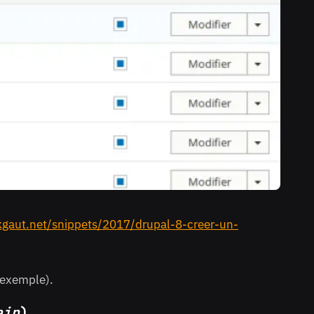
/kgaut.net/snippets/2017/drupal-8-creer-un-
exemple).
ain
)