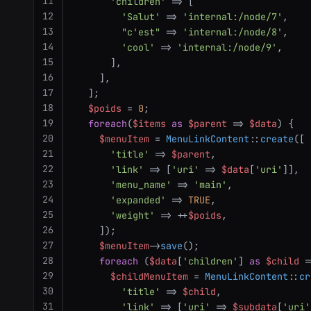
11
'children'
 => [

12
'Salut'
 => 
'internal:/node/7'
,

13
"c'est"
 => 
'internal:/node/8'
,

14
'cool'
 => 
'internal:/node/9'
,

15
      ],

16
    ],

17
  ];

18
$poids
 = 
0
;

19
foreach
(
$items
as
$parent
 => 
$data
) {

20
$menuItem
 = 
MenuLinkContent
::
create
([

21
'title'
 => 
$parent
,

22
'link'
 => [
'uri'
 => 
$data
[
'uri'
]],

23
'menu_name'
 => 
'main'
,

24
'expanded'
 => 
TRUE
,

25
'weight'
 => ++
$poids
,

26
    ]);

27
$menuItem
->
save
();

28
foreach
 (
$data
[
'children'
] 
as
$child
 =
29
$childMenuItem
 = 
MenuLinkContent
::
cr
30
'title'
 => 
$child
,

31
'link'
 => [
'uri'
 => 
$subdata
[
'uri'