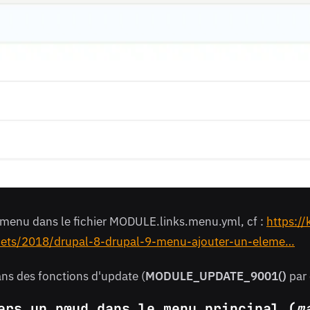
de menu dans le fichier MODULE.links.menu.yml, cf :
https:/
ppets/2018/drupal-8-drupal-9-menu-ajouter-un-eleme…
ans des fonctions d'update (
MODULE_UPDATE_9001()
par 
ers un nœud dans le menu principal (
m