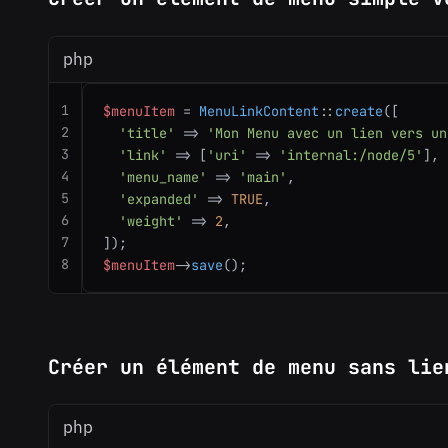
php
1
$menuItem
 = 
MenuLinkContent
::
create
([

2
'title'
 => 
'Mon Menu avec un lien vers un
3
'link'
 => [
'uri'
 => 
'internal:/node/5'
],

4
'menu_name'
 => 
'main'
,

5
'expanded'
 => 
TRUE
,

6
'weight'
 => 
2
,

7
8
$menuItem
->
save
();
Créer un élément de menu sans lie
php