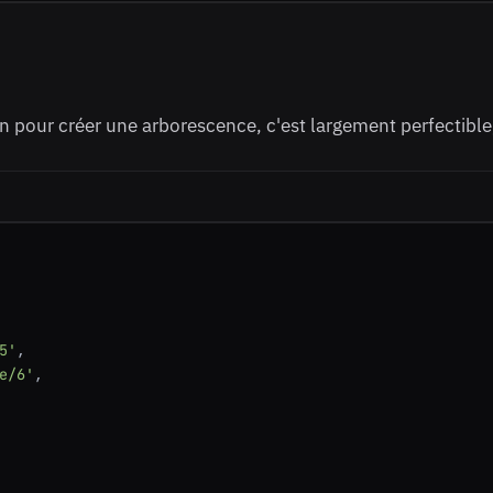
 pour créer une arborescence, c'est largement perfectible, m
5'
,

e/6'
,
