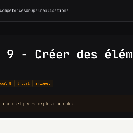
compétences
drupal
réalisations
 9 - Créer des élém
upal 8
drupal
snippet
ontenu n'est peut-être plus d'actualité.