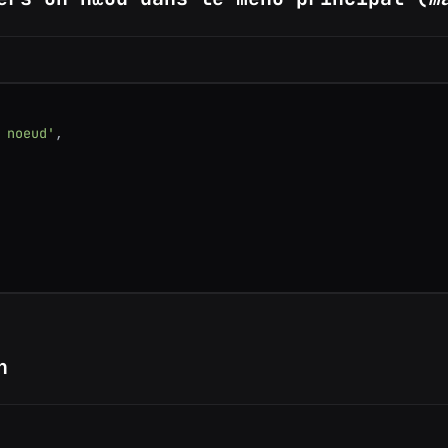
 noeud'
,

n