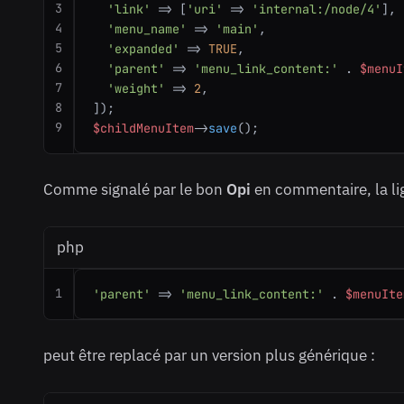
3
'link'
 => [
'uri'
 => 
'internal:/node/4'
],

4
'menu_name'
 => 
'main'
,

5
'expanded'
 => 
TRUE
,

6
'parent'
 => 
'menu_link_content:'
 . 
$menuI
7
'weight'
 => 
2
,

8
9
$childMenuItem
->
save
();
Comme signalé par le bon
Opi
en commentaire, la li
php
1
'parent'
 => 
'menu_link_content:'
 . 
$menuIte
peut être replacé par un version plus générique :