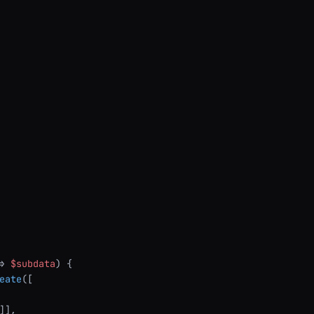
> 
$subdata
) {

eate
([

]],
