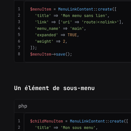
1
$menuItem
 = 
MenuLinkContent
::
create
([

2
'title'
 => 
'Mon menu sans lien'
,

3
'link'
 => [
'uri'
 => 
'route:<nolink>'
],

4
'menu_name'
 => 
'main'
,

5
'expanded'
 => 
TRUE
,

6
'weight'
 => 
2
,

7
8
$menuItem
->
save
();
Un élément de sous-menu
php
1
$childMenuItem
 = 
MenuLinkContent
::
create
([

2
'title'
 => 
'Mon sous menu'
,
