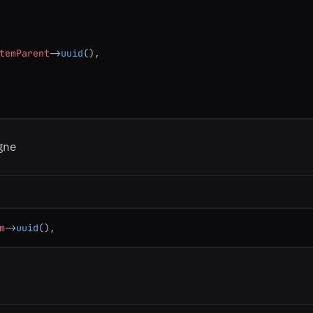
temParent
->
uuid
(),

gne
m
->
uuid
(),