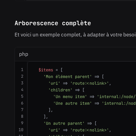
Arborescence complète
Et voici un exemple complet, à adapter à votre besoin
php
1
$items
 = [

2
'Mon élément parent'
 => [

3
'uri'
 => 
'route:<nolink>'
,

4
'children'
 => [

5
'Un menu item'
 => 
'internal:/node/
6
'Une autre item'
 => 
'internal:/nod
7
      ],

8
    ],

9
'Un autre parent'
 => [

10
'uri'
 => 
'route:<nolink>'
,
