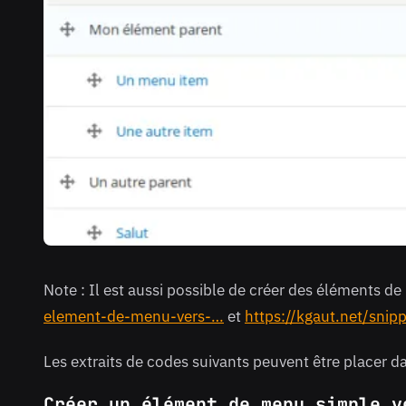
Note : Il est aussi possible de créer des éléments 
element-de-menu-vers-…
et
https://kgaut.net/sni
Les extraits de codes suivants peuvent être placer d
Créer un élément de menu simple v