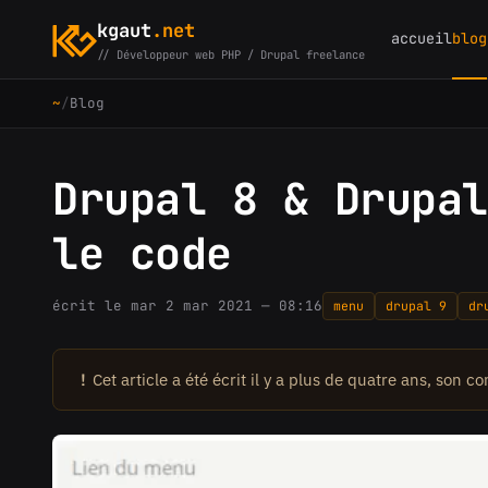
kgaut
.net
accueil
blog
// Développeur web PHP / Drupal freelance
~
/
Blog
Drupal 8 & Drupal
le code
écrit le mar 2 mar 2021 — 08:16
menu
drupal 9
dr
!
Cet article a été écrit il y a plus de quatre ans, son c