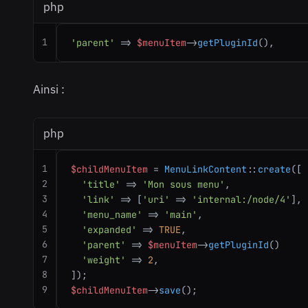
php
1
'parent'
 => 
$menuItem
->
getPluginId
(),
Ainsi :
php
1
$childMenuItem
 = 
MenuLinkContent
::
create
([

2
'title'
 => 
'Mon sous menu'
,

3
'link'
 => [
'uri'
 => 
'internal:/node/4'
],

4
'menu_name'
 => 
'main'
,

5
'expanded'
 => 
TRUE
,

6
'parent'
 => 
$menuItem
->
getPluginId
()

7
'weight'
 => 
2
,

8
9
$childMenuItem
->
save
();