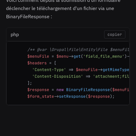
déclencher le téléchargement d'un fichier via une
BinaryFileResponse :
php
copier
/** 
@var
 \Drupal\file\Entity\File $menuFile 
$menuFile
 = 
$menu
->
get
(
'field_file_menu'
)->e
$headers
 = [

'Content-Type'
 => 
$menuFile
->
getMimeType
(),
'Content-Disposition'
 => 
'attachment;filen
      ];

$response
 = 
new
BinaryFileResponse
(
$menuFile
$form_state
->
setResponse
(
$response
);