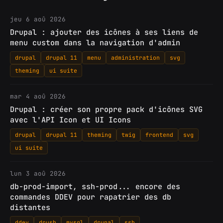
jeu 6 aoû 2026
Drupal : ajouter des icônes à ses liens de
menu custom dans la navigation d'admin
drupal
drupal 11
menu
administration
svg
theming
ui suite
mar 4 aoû 2026
Drupal : créer son propre pack d'icônes SVG
avec l'API Icon et UI Icons
drupal
drupal 11
theming
twig
frontend
svg
ui suite
lun 3 aoû 2026
db-prod-import, ssh-prod... encore des
commandes DDEV pour rapatrier des db
distantes
ddev
drush
mysql
drupal
ssh