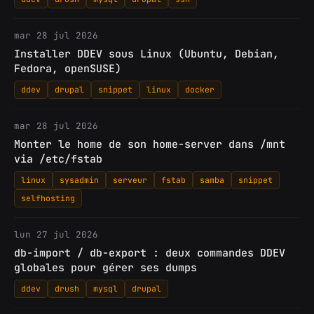
mar 28 jul 2026
Installer DDEV sous Linux (Ubuntu, Debian,
Fedora, openSUSE)
ddev
drupal
snippet
linux
docker
mar 28 jul 2026
Monter le home de son home-server dans /mnt
via /etc/fstab
linux
sysadmin
serveur
fstab
samba
snippet
selfhosting
lun 27 jul 2026
db-import / db-export : deux commandes DDEV
globales pour gérer ses dumps
ddev
drush
mysql
drupal