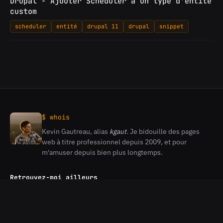
Drupal - Ajouter Scheduler à un type d'entité
custom
scheduler
entité
drupal 11
drupal
snippet
$ whois
Kevin Gautreau, alias
kgaut
. Je bidouille des pages
Kevin
web à titre professionnel depuis 2009, et pour
Gautreau
m'amuser depuis bien plus longtemps.
Retrouvez-moi ailleurs
Flux RSS
Ma chaine Youtube
Mon profil Github
Mon Profil Gitlab