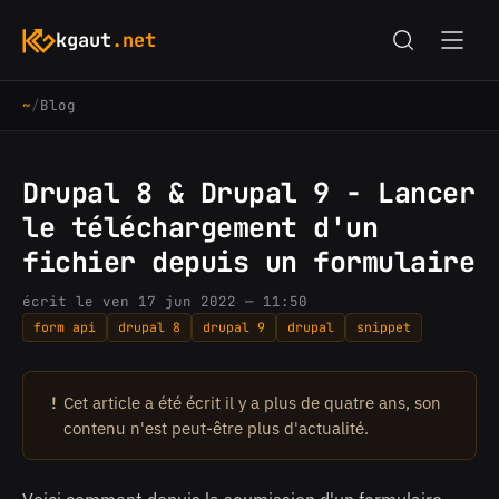
kgaut
.net
~
/
Blog
Drupal 8 & Drupal 9 - Lancer
le téléchargement d'un
fichier depuis un formulaire
écrit le ven 17 jun 2022 — 11:50
form api
drupal 8
drupal 9
drupal
snippet
!
Cet article a été écrit il y a plus de quatre ans, son
contenu n'est peut-être plus d'actualité.
Voici comment depuis la soumission d'un formulaire